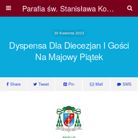
Parafia św. Stanisława Kostki w Pile
30 Kwietnia 2023
Dyspensa Dla Diecezjan I Gości
Na Majowy Piątek
Share
Tweet
Pin
Mail
SMS