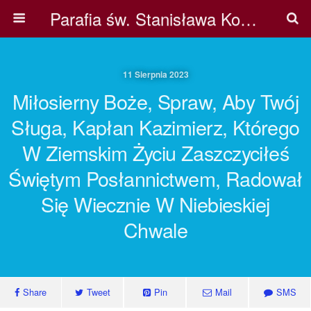
Parafia św. Stanisława Kostki w Pile
11 Sierpnia 2023
Miłosierny Boże, Spraw, Aby Twój
Sługa, Kapłan Kazimierz, Którego
W Ziemskim Życiu Zaszczyciłeś
Świętym Posłannictwem, Radował
Się Wiecznie W Niebieskiej
Chwale
Share
Tweet
Pin
Mail
SMS