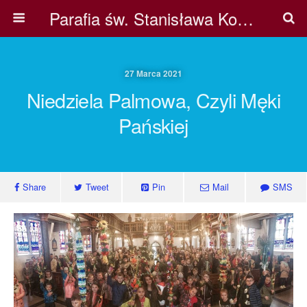
Parafia św. Stanisława Kostki w Pile
27 Marca 2021
Niedziela Palmowa, Czyli Męki
Pańskiej
Share
Tweet
Pin
Mail
SMS